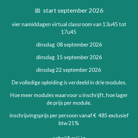
📅 start
september
2026
vier namiddagen virtual classroom van 13u45 tot
1
7
u45
dinsdag
08 september
2026
dinsdag 1
5 septem
ber 2026
dinsdag 2
2 septem
ber 2026
De volledige opleiding is verdeeld in drie modules.
Hoe meer modules waarvoor u inschrijft, hoe lager
de prijs per module.
inschrijvingsprijs per persoon
vanaf €
485 exclusief
btw 21%