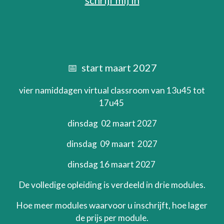
schrijf mij in
📅 start
maart 2027
vier namiddagen virtual classroom van 13u45 tot
17u45
dinsdag 0
2
maart
202
7
dinsdag
09 maart
202
7
dinsdag
16 maart 2027
De volledige opleiding is verdeeld in drie modules.
Hoe meer modules waarvoor u inschrijft, hoe lager
de prijs per module.