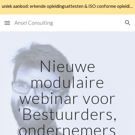
uniek aanbod: erkende opleidingsattesten & ISO conforme opleidingen
Skip to main content
Skip to navigation
Ansel Consulting
Nieuwe
modulaire
webinar voor
‘Bestuurders,
ondernemers