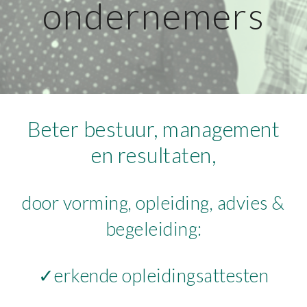
ondernemers
Beter bestuur, management
en resultaten,
door vorming, o
pleiding,
a
dvies
&
begeleiding
:
✓
erkende opleidingsattesten