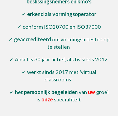
beslissingsnemers en kmo's
✓
erkend als vormingsoperator
✓ conform
ISO20700 en ISO37000
✓
geaccrediteerd
om vormingsattesten op
te stellen
✓ Ansel is 30 jaar actief, als bv sinds 2012
✓
werkt
sinds 2017 met
'virtual
classrooms'
✓
het
persoonlijk begeleiden
van
uw
groei
is
onze
specialiteit